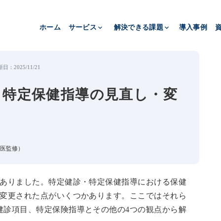
エムスリーヘルスデザイン株式会社 読み込まれました
ホーム
サービス
keyboard_arrow_down
解決できる課題
keyboard_arrow_down
導入事例
新日：
2025/11/21
・特定保健指導の見直し・変
医監修）
がありました。特定健診・特定保健指導における保健
ら変更された点がいくつかあります。ここではそれら
健診項目、特定保険指導とその他の4つの観点から解