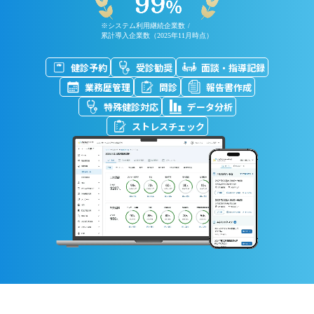
※システム利用継続企業数 /
累計導入企業数（2025年11月時点）
健診予約
受診勧奨
面談・指導記録
業務歴管理
問診
報告書作成
特殊健診対応
データ分析
ストレスチェック