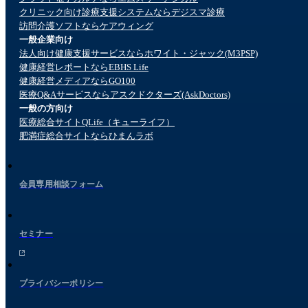
クリニック向け診療支援システムならデジスマ診療
訪問介護ソフトならケアウィング
一般企業向け
法人向け健康支援サービスならホワイト・ジャック(M3PSP)
健康経営レポートならEBHS Life
健康経営メディアならGO100
医療Q&Aサービスならアスクドクターズ(AskDoctors)
一般の方向け
医療総合サイトQLife（キューライフ）
肥満症総合サイトならひまんラボ
会員専用相談フォーム
セミナー
プライバシーポリシー