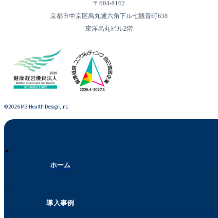
〒604-8162
京都市中京区烏丸通六角下ル七観音町638
東洋烏丸ビル2階
©︎2026 M3 Health Design,Inc.
ホーム
導入事例