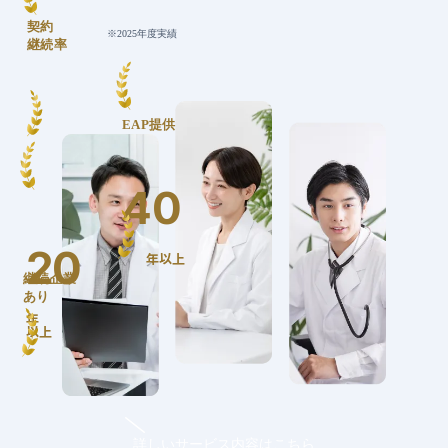
契約
※2025年度実績
継続率
95
EAP提供
%
40
20
年以上
継続企業
あり
年
以上
詳しいサービス内容はこちら