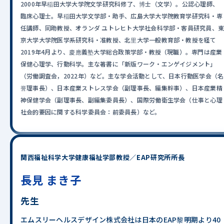
2000年早稲田大学大学院文学研究科修了、博士（文学）。公認心理師、
臨床心理士。早稲田大学文学部・助手、広島大学大学院教育学研究科・専
任講師、同助教授、オランダ ユトレヒト大学社会科学部・客員研究員、
京大学大学院医学系研究科・准教授、北里大学一般教育部・教授を経て
2019年4月より、慶應義塾大学総合政策学部・教授（現職）。専門は産業
保健心理学、行動科学。主な著書に「新版ワーク・エンゲイジメント」
（労働調査会，2022年）など。主な学会活動として、日本行動医学会（名
誉理事長）、日本産業ストレス学会（副理事長、編集幹事）、日本産業精
神保健学会（副理事長、副編集委員長）、国際労働衛生学会（仕事と心理
社会的要因に関する科学委員会：前委員長）など。
関西福祉科学大学健康福祉学部教授／EAP研究所所長
長見 まき子
先生
エムスリーヘルスデザイン株式会社は日本のEAP黎明期より40