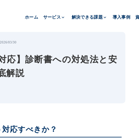
説 | エムスリーヘルスデザイン株式会社 読み込まれました
ホーム
サービス
keyboard_arrow_down
解決できる課題
keyboard_arrow_down
導入事例
2026/03/30
対応】診断書への対処法と安
底解説
う対応すべきか？